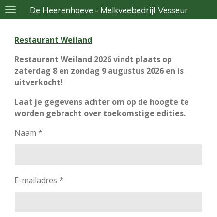
De Heerenhoeve - Melkveebedrijf Vesseur
Ga
direct
naar
Restaurant Weiland
de
hoofdinhoud
Restaurant Weiland 2026 vindt plaats op
zaterdag 8 en zondag 9 augustus 2026 en is
uitverkocht!
Laat je gegevens achter om op de hoogte te
worden gebracht over toekomstige edities.
Naam *
E-mailadres *