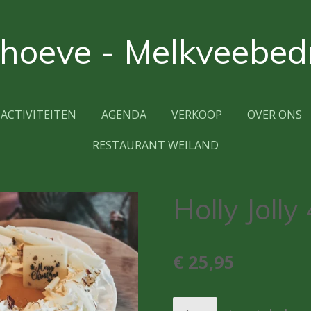
oeve - Melkveebedr
ACTIVITEITEN
AGENDA
VERKOOP
OVER ONS
RESTAURANT WEILAND
Holly Jolly
€ 25,95