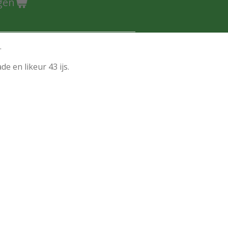
gen
.
e en likeur 43 ijs.